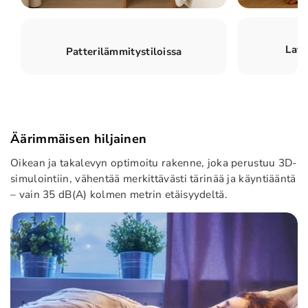
Latt
Patterilämmitystiloissa
Äärimmäisen hiljainen
Oikean ja takalevyn optimoitu rakenne, joka perustuu 3D-
simulointiin, vähentää merkittävästi tärinää ja käyntiääntä
– vain 35 dB(A) kolmen metrin etäisyydeltä.