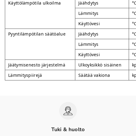
Käyttölämpötila ulkoilma
Jäähdytys
°
Lämmitys
°
Käyttövesi
°
Pyyntilämpötilan säätöalue
Jäähdytys
°
Lämmitys
°
Käyttövesi
°
Jäätymisenesto järjestelmä
Ulkoyksikkö sisäinen
k
Lämmityspiirejä
Säätää vakiona
k
Tuki & huolto