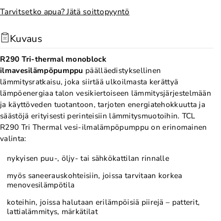
e
ä
Tarvitsetko apua? Jätä soittopyyntö
n
ä
n
t
Kuvaus
ä
u
t
o
R290 Tri-thermal monoblock
u
t
ilmavesilämpöpumppu
päällä
edistyksellinen
lämmitysratkaisu, joka siirtää ulkoilmasta kerättyä
o
t
lämpöenergiaa talon vesikiertoiseen lämmitysjärjestelmään
t
e
ja käyttöveden tuotantoon, tarjoten energiatehokkuutta ja
t
e
säästöjä erityisesti perinteisiin lämmitysmuotoihin. TCL
e
n
R290 Tri Thermal vesi-ilmalämpöpumppu
on erinomainen
e
I
valinta:
n
l
nykyisen puu-, öljy- tai sähkökattilan rinnalle
I
m
myös saneerauskohteisiin, joissa tarvitaan korkea
l
a
menovesilämpötila
m
v
koteihin, joissa halutaan erilämpöisiä piirejä – patterit,
a
e
lattialämmitys, märkätilat
v
s