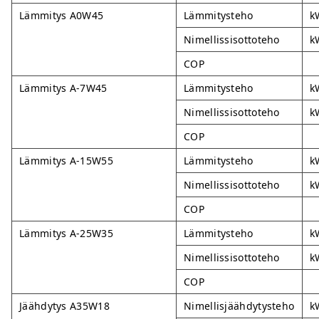
Lämmitys A0W45
Lämmitysteho
k
Nimellissisottoteho
k
COP
Lämmitys A-7W45
Lämmitysteho
k
Nimellissisottoteho
k
COP
Lämmitys A-15W55
Lämmitysteho
k
Nimellissisottoteho
k
COP
Lämmitys A-25W35
Lämmitysteho
k
Nimellissisottoteho
k
COP
Jäähdytys A35W18
Nimellisjäähdytysteho
k