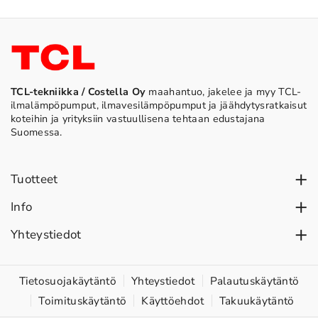
TCL-tekniikka / Costella Oy
maahantuo, jakelee ja myy TCL-
ilmalämpöpumput, ilmavesilämpöpumput ja jäähdytysratkaisut
koteihin ja yrityksiin vastuullisena tehtaan edustajana
Suomessa.
Tuotteet
Ilmalämpöpumput
Info
Vesi-ilmalämpöpumput
TCL yrityksenä
Yhteystiedot
Lämpöpumput liikerakennuksiin
Asennus
TCL-tekniikka / Costella Oy
Kiltatie 1, 45740 Kouvola (Kuusankoski)
Tuki & huolto
Tietosuojakäytäntö
Yhteystiedot
Palautuskäytäntö
010 377 1890
Toimituskäytäntö
Käyttöehdot
Takuukäytäntö
Ohjeet & vinkit