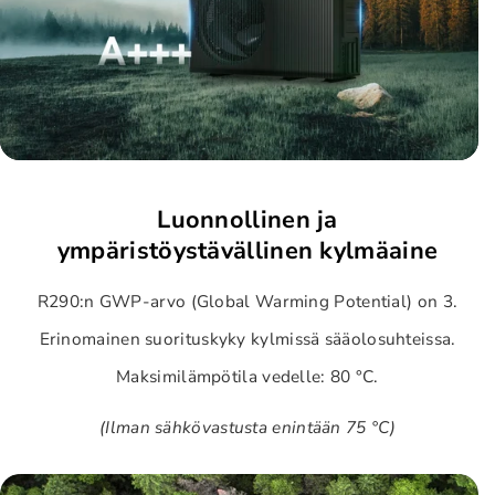
i
t
-
h
t
e
h
r
e
m
r
a
m
l
a
R
Luonnollinen ja
l
2
ympäristöystävällinen kylmäaine
R
9
2
0
R290:n GWP-arvo (Global Warming Potential) on 3.
9
1
Erinomainen suorituskyky kylmissä sääolosuhteissa.
0
6
Maksimilämpötila vedelle: 80 °C.
1
k
6
W
(Ilman sähkövastusta enintään 75 °C)
k
m
W
ä