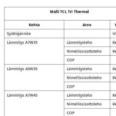
Malli TCL Tri Thermal
Kohta
Arvo
Syöttöjännite
V
Lämmitys A7W35
Lämmitysteho
k
Nimellissisottoteho
k
COP
Lämmitys A0W35
Lämmitysteho
k
Nimellissisottoteho
k
COP
Lämmitys A7W45
Lämmitysteho
k
Nimellissisottoteho
k
COP