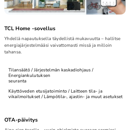
TCL Home -sovellus
Yhdellä napautuksella täydellistä mukavuutta – hallitse
energiajärjestelmääsi vaivattomasti missä ja milloin
tahansa.
Tilansäätö / Järjestelmän kaskadiohjaus /
Energiankulutuksen
seuranta
Käyttöveden etusijatoiminto / Laitteen tila- ja
vikailmoitukset / Lämpötila-, ajastin- ja muut asetukset
OTA-päivitys
Aina ajan tasalla – uusin ohjelmisto suoraan sormiesi