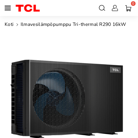
0
siirry
sisältöön
Koti
Ilmavesilämpöpumppu Tri-thermal R290 16kW
Siirry
tuotetietoihin