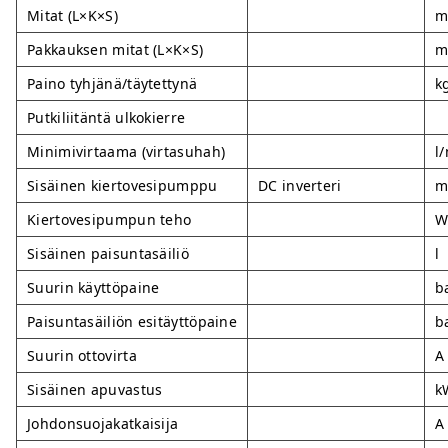
Mitat (L×K×S)
Pakkauksen mitat (L×K×S)
Paino tyhjänä/täytettynä
k
Putkiliitäntä ulkokierre
Minimivirtaama (virtasuhah)
l
Sisäinen kiertovesipumppu
DC inverteri
Kiertovesipumpun teho
Sisäinen paisuntasäiliö
l
Suurin käyttöpaine
b
Paisuntasäiliön esitäyttöpaine
b
Suurin ottovirta
A
Sisäinen apuvastus
k
Johdonsuojakatkaisija
A