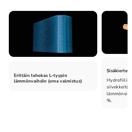
Sisäkiertei
Erittäin tehokas L-tyypin
Hydrofiilisi
lämmönvaihdin (oma valmistus)
siivekkeitä 
lämmönsiir
%.