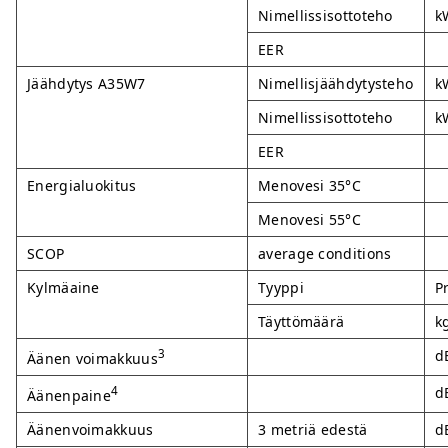
Nimellissisottoteho
k
EER
Jäähdytys A35W7
Nimellisjäähdytysteho
k
Nimellissisottoteho
k
EER
Energialuokitus
Menovesi 35°C
Menovesi 55°C
SCOP
average conditions
Kylmäaine
Tyyppi
P
Täyttömäärä
k
3
d
Äänen voimakkuus
4
d
Äänenpaine
Äänenvoimakkuus
3 metriä edestä
d