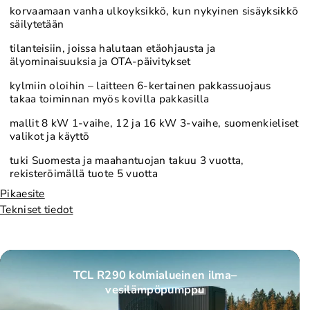
korvaamaan vanha ulkoyksikkö, kun nykyinen sisäyksikkö
e
i
säilytetään
s
l
tilanteisiin, joissa halutaan etäohjausta ja
i
ä
älyominaisuuksia ja OTA-päivitykset
l
m
kylmiin oloihin – laitteen 6-kertainen pakkassuojaus
ä
p
takaa toiminnan myös kovilla pakkasilla
m
ö
mallit 8 kW 1-vaihe, 12 ja 16 kW 3-vaihe, suomenkieliset
p
p
valikot ja käyttö
ö
u
tuki Suomesta ja maahantuojan takuu 3 vuotta,
p
m
rekisteröimällä tuote 5 vuotta
u
p
Pikaesite
m
p
Tekniset tiedot
p
u
p
T
u
r
T
i
TCL R290 kolmialueinen ilma–
vesilämpöpumppu
r
-