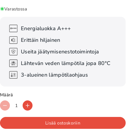
Varastossa
Energialuokka A+++
Erittäin hiljainen
Useita jäätymisenestotoimintoja
Lähtevän veden lämpötila jopa 80°C
3-alueinen lämpötilaohjaus
Määrä
V
L
ä
i
Lisää ostoskoriin
h
s