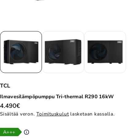
TCL
Ilmavesilämpöpumppu Tri-thermal R290 16kW
4.490€
Sisältää veron.
Toimituskulut
lasketaan kassalla.
A+++