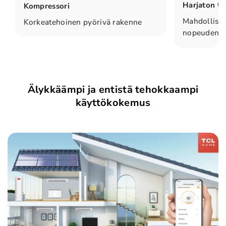
Harjaton ta
Kompressori
Mahdollista
Korkeatehoinen pyörivä rakenne
nopeudens
Älykkäämpi ja entistä tehokkaampi
käyttökokemus