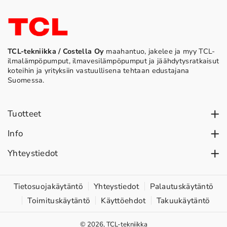
TCL-tekniikka / Costella Oy
maahantuo, jakelee ja myy TCL-
ilmalämpöpumput, ilmavesilämpöpumput ja jäähdytysratkaisut
koteihin ja yrityksiin vastuullisena tehtaan edustajana
Suomessa.
Tuotteet
Ilmalämpöpumput
Info
Vesi-ilmalämpöpumput
TCL yrityksenä
Yhteystiedot
Lämpöpumput liikerakennuksiin
Asennus
TCL-tekniikka / Costella Oy
Kiltatie 1, 45740 Kouvola (Kuusankoski)
Tuki & huolto
Tietosuojakäytäntö
Yhteystiedot
Palautuskäytäntö
010 377 1890
Toimituskäytäntö
Käyttöehdot
Takuukäytäntö
Ohjeet & vinkit
Toimitusehdot
© 2026,
TCL-tekniikka