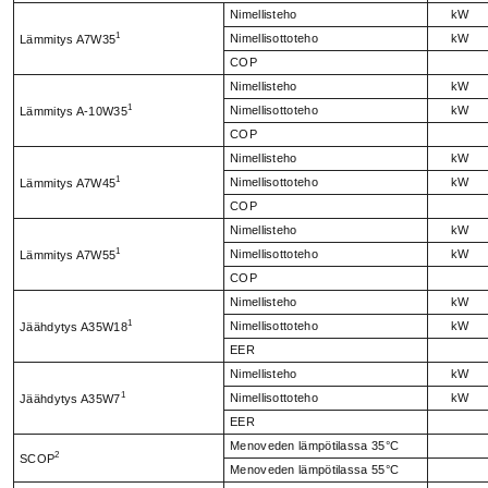
Nimellisteho
kW
1
Nimellisottoteho
kW
Lämmitys A7W35
COP
Nimellisteho
kW
1
Nimellisottoteho
kW
Lämmitys A-10W35
COP
Nimellisteho
kW
1
Nimellisottoteho
kW
Lämmitys A7W45
COP
Nimellisteho
kW
1
Nimellisottoteho
kW
Lämmitys A7W55
COP
Nimellisteho
kW
1
Nimellisottoteho
kW
Jäähdytys A35W18
EER
Nimellisteho
kW
1
Nimellisottoteho
kW
Jäähdytys A35W7
EER
Menoveden lämpötilassa 35°C
2
SCOP
Menoveden lämpötilassa 55°C