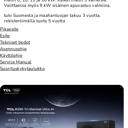
Valittaessa myös 9 kW sisäinen apuvastus valmiina.
tuki Suomesta ja maahantuojan takuu 3 vuotta,
rekisteröimällä tuote 5 vuotta
Pikaesite
Esite
Tekniset tiedot
Asennusohje
Käyttöohje
Service Manual
Suorituskykytaulukko