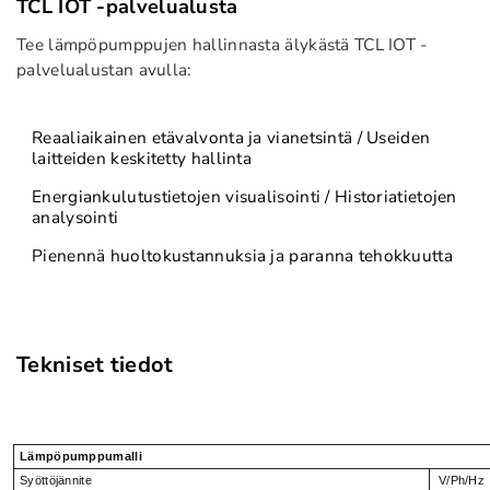
TCL IOT -palvelualusta
Tee lämpöpumppujen hallinnasta älykästä TCL IOT -
palvelualustan avulla:
Reaaliaikainen etävalvonta ja vianetsintä / Useiden
laitteiden keskitetty hallinta
Energiankulutustietojen visualisointi / Historiatietojen
analysointi
Pienennä huoltokustannuksia ja paranna tehokkuutta
Tekniset tiedot
Lämpöpumppumalli
Syöttöjännite
V/Ph/Hz