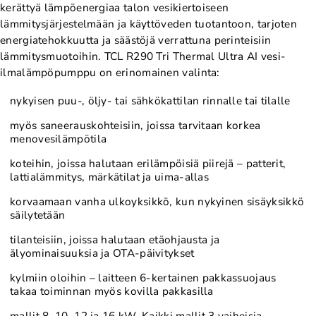
kerättyä lämpöenergiaa talon vesikiertoiseen
lämmitysjärjestelmään ja käyttöveden tuotantoon, tarjoten
energiatehokkuutta ja säästöjä verrattuna perinteisiin
lämmitysmuotoihin. TCL
R290 Tri Thermal Ultra AI vesi-
ilmalämpöpumppu
on erinomainen valinta:
nykyisen puu-, öljy- tai sähkökattilan rinnalle tai tilalle
myös saneerauskohteisiin, joissa tarvitaan korkea
menovesilämpötila
koteihin, joissa halutaan erilämpöisiä piirejä – patterit,
lattialämmitys, märkätilat ja uima-allas
korvaamaan vanha ulkoyksikkö, kun nykyinen sisäyksikkö
säilytetään
tilanteisiin, joissa halutaan etäohjausta ja
älyominaisuuksia ja OTA-päivitykset
kylmiin oloihin – laitteen 6-kertainen pakkassuojaus
takaa toiminnan myös kovilla pakkasilla
mallit 8, 10, 12 ja 16 kW. Kaikki mallit 3 vaiheisia.