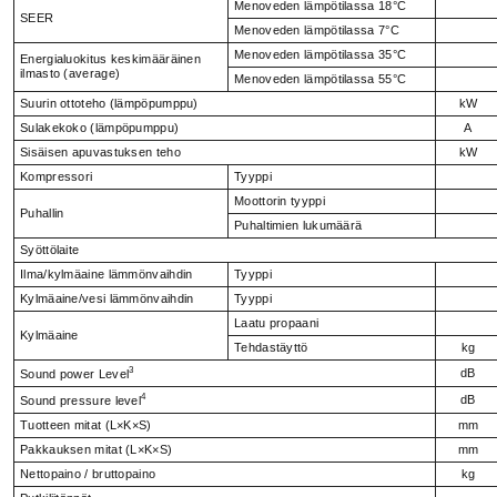
Menoveden lämpötilassa 18°C
SEER
Menoveden lämpötilassa 7°C
Menoveden lämpötilassa 35°C
Energialuokitus keskimääräinen
ilmasto (average)
Menoveden lämpötilassa 55°C
Suurin ottoteho (lämpöpumppu)
kW
Sulakekoko (lämpöpumppu)
A
Sisäisen apuvastuksen teho
kW
Kompressori
Tyyppi
Moottorin tyyppi
Puhallin
Puhaltimien lukumäärä
Syöttölaite
Ilma/kylmäaine lämmönvaihdin
Tyyppi
Kylmäaine/vesi lämmönvaihdin
Tyyppi
Laatu propaani
Kylmäaine
Tehdastäyttö
kg
3
dB
Sound power Level
4
dB
Sound pressure level
Tuotteen mitat (L×K×S)
mm
Pakkauksen mitat (L×K×S)
mm
Nettopaino / bruttopaino
kg