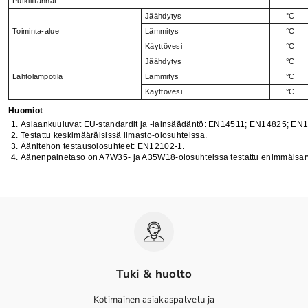
Putkiliitännät
Jäähdytys
°C
Toiminta-alue
Lämmitys
°C
Käyttövesi
°C
Jäähdytys
°C
Lähtölämpötila
Lämmitys
°C
Käyttövesi
°C
Huomiot
Asiaankuuluvat EU-standardit ja -lainsäädäntö: EN14511; EN14825; EN1
Testattu keskimääräisissä ilmasto-olosuhteissa.
Äänitehon testausolosuhteet: EN12102-1.
Äänenpainetaso on A7W35- ja A35W18-olosuhteissa testattu enimmäisar
Tuki & huolto
Kotimainen asiakaspalvelu ja