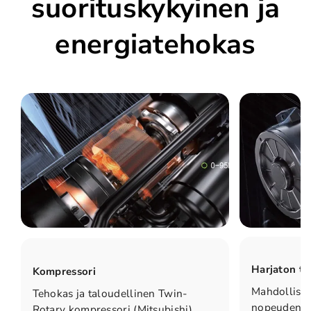
suorituskykyinen ja
energiatehokas
Harjaton ta
Kompressori
Mahdollista
Tehokas ja taloudellinen Twin-
nopeudens
Rotary kompressori (Mitsubishi)