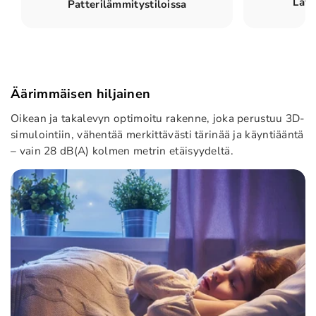
Latt
Patterilämmitystiloissa
Äärimmäisen hiljainen
Oikean ja takalevyn optimoitu rakenne, joka perustuu 3D-
simulointiin, vähentää merkittävästi tärinää ja käyntiääntä
– vain 28 dB(A) kolmen metrin etäisyydeltä.