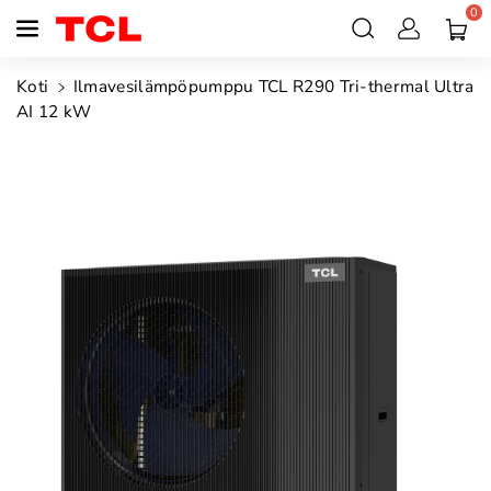
0
siirry
sisältöön
Koti
Ilmavesilämpöpumppu TCL R290 Tri-thermal Ultra
AI 12 kW
Siirry
tuotetietoihin