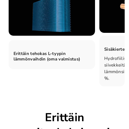
Sisäkiertei
Erittäin tehokas L-tyypin
Hydrofiilisi
lämmönvaihdin (oma valmistus)
siivekkeitä 
lämmönsiir
%.
Erittäin