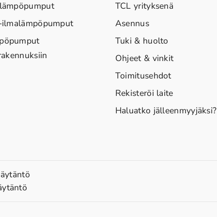
alämpöpumput
TCL yrityksenä
i-ilmalämpöpumput
Asennus
pöpumput
Tuki & huolto
erakennuksiin
Ohjeet & vinkit
Toimitusehdot
Rekisteröi laite
Haluatko jälleenmyyjäksi?
käytäntö
äytäntö