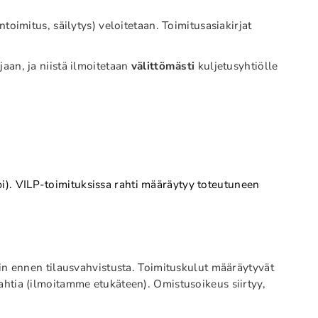
toimitus, säilytys) veloitetaan. Toimitusasiakirjat
jaan, ja niistä ilmoitetaan
välittömästi
kuljetusyhtiölle
mpi). VILP-toimituksissa rahti määräytyy toteutuneen
n ennen tilausvahvistusta. Toimituskulut määräytyvät
rahtia (ilmoitamme etukäteen). Omistusoikeus siirtyy,