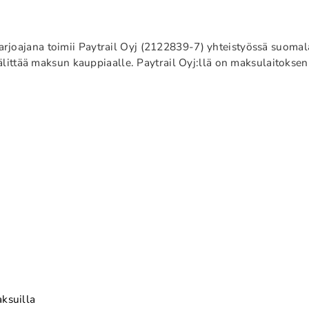
joajana toimii Paytrail Oyj (2122839-7) yhteistyössä suomalai
a välittää maksun kauppiaalle. Paytrail Oyj:llä on maksulaito
ksuilla