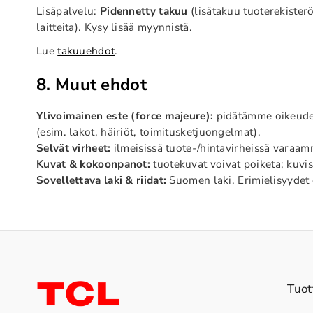
Lisäpalvelu:
Pidennetty takuu
(lisätakuu tuoterekister
laitteita). Kysy lisää myynnistä.
Lue
takuuehdot
.
8. Muut ehdot
Ylivoimainen este (force majeure):
pidätämme oikeuden 
(esim. lakot, häiriöt, toimitusketjuongelmat).
Selvät virheet:
ilmeisissä tuote-/hintavirheissä varaa
Kuvat & kokoonpanot:
tuotekuvat voivat poiketa; kuviss
Sovellettava laki & riidat:
Suomen laki. Erimielisyydet e
Tuot