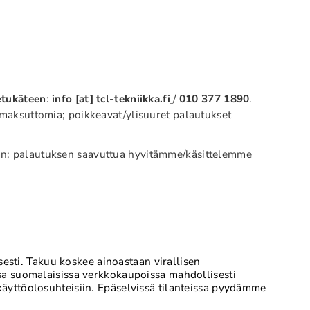
etukäteen
:
info [at] tcl-tekniikka.fi
/
010 377 1890
.
 maksuttomia; poikkeavat/ylisuuret palautukset
kaan; palautuksen saavuttua hyvitämme/käsittelemme
esti. Takuu koskee ainoastaan virallisen
issa suomalaisissa verkkokaupoissa mahdollisesti
 käyttöolosuhteisiin. Epäselvissä tilanteissa pyydämme