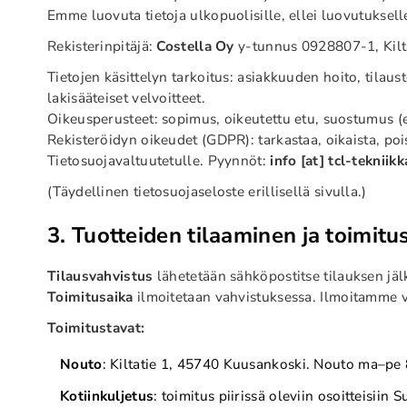
Emme luovuta tietoja ulkopuolisille, ellei luovutukselle
Rekisterinpitäjä:
Costella Oy
y-tunnus 0928807-1, Kilt
Tietojen käsittelyn tarkoitus: asiakkuuden hoito, tilaus
lakisääteiset velvoitteet.
Oikeusperusteet: sopimus, oikeutettu etu, suostumus (es
Rekisteröidyn oikeudet (GDPR): tarkastaa, oikaista, poist
Tietosuojavaltuutetulle. Pyynnöt:
info [at] tcl-tekniikk
(Täydellinen tietosuojaseloste erillisellä sivulla.)
3. Tuotteiden tilaaminen ja toimitu
Tilausvahvistus
lähetetään sähköpostitse tilauksen jälk
Toimitusaika
ilmoitetaan vahvistuksessa. Ilmoitamme vii
Toimitustavat:
Nouto
: Kiltatie 1, 45740 Kuusankoski. Nouto ma–pe
Kotiinkuljetus
: toimitus piirissä oleviin osoitteisi