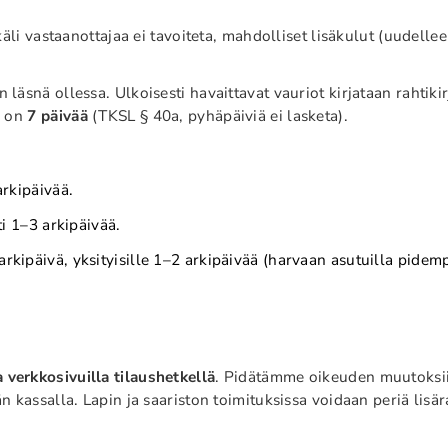
äli vastaanottajaa ei tavoiteta, mahdolliset lisäkulut (uudelleen
 läsnä ollessa. Ulkoisesti havaittavat vauriot kirjataan rahtikir
a on
7 päivää
(TKSL § 40a, pyhäpäiviä ei lasketa).
arkipäivää.
ti 1–3 arkipäivää.
 arkipäivä, yksityisille 1–2 arkipäivää (harvaan asutuilla pide
 verkkosivuilla tilaushetkellä
. Pidätämme oikeuden muutoksii
 kassalla. Lapin ja saariston toimituksissa voidaan periä lisä