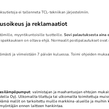
utietoja ei tallenneta TCL-tekniikan järjestelmiin.
usoikeus ja reklamaatiot
ömille, myyntikuntoisille tuotteille.
Sovi palautuksesta aina 
äispakkauksen on oltava ehjä. Normaalit postipalautukset ovat
ttömästi ja viimeistään 7 päivän kuluessa. Toimi ohjeiden mu
vesilämpöpumput
: valmistajan ja maahantuojan ehtojen mukais
tella Oy). Ulkomailta tilattuja tai ulkomailta toimitettuja mu
 Nämä mallit on tarkoitettu muille markkina-alueille ja muihin
myöntäjän ennen laitteen hankintaa.