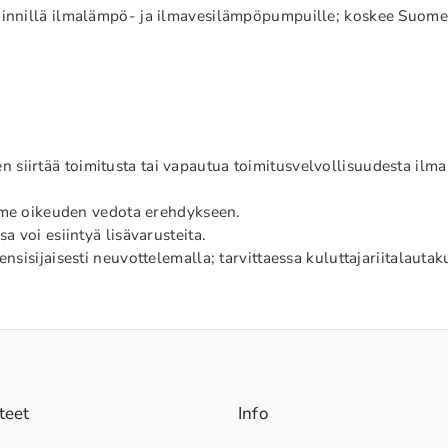
öinnillä ilmalämpö- ja ilmavesilämpöpumpuille; koskee Suomessa
siirtää toimitusta tai vapautua toimitusvelvollisuudesta ilma
mme oikeuden vedota erehdykseen.
a voi esiintyä lisävarusteita.
nsisijaisesti neuvottelemalla; tarvittaessa kuluttajariitalautak
teet
Info