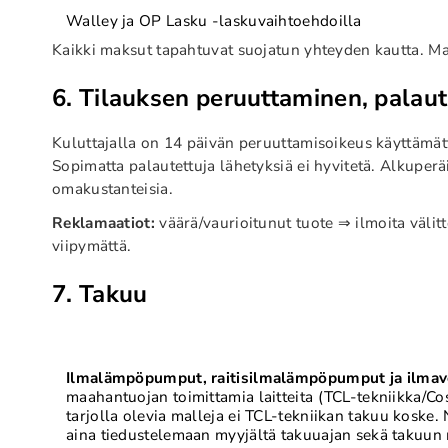
Walley ja OP Lasku -laskuvaihtoehdoilla
Kaikki maksut tapahtuvat suojatun yhteyden kautta. Maks
6. Tilauksen peruuttaminen, palaut
Kuluttajalla on 14 päivän peruuttamisoikeus käyttämätt
Sopimatta palautettuja lähetyksiä ei hyvitetä. Alkuper
omakustanteisia.
Reklamaatiot:
väärä/vaurioitunut tuote ⇒ ilmoita väli
viipymättä.
7. Takuu
Ilmalämpöpumput, raitisilmalämpöpumput
ja ilma
maahantuojan toimittamia laitteita (TCL-tekniikka/Cos
tarjolla olevia malleja ei TCL-tekniikan takuu koske.
aina tiedustelemaan myyjältä takuuajan sekä takuun 