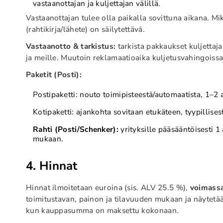
vastaanottajan ja kuljettajan välillä.
Vastaanottajan tulee olla paikalla sovittuna aikana. Mik
(rahtikirja/lähete) on säilytettävä.
Vastaanotto & tarkistus:
tarkista pakkaukset kuljettajan
ja meille. Muutoin reklamaatioaika kuljetusvahingoiss
Paketit (Posti):
Postipaketti: nouto toimipisteestä/automaatista, 1–2 
Kotipaketti: ajankohta sovitaan etukäteen, tyypillises
Rahti (Posti/Schenker):
yrityksille pääsääntöisesti 1
mukaan.
4. Hinnat
Hinnat ilmoitetaan euroina (sis. ALV 25.5 %),
voimassa
toimitustavan, painon ja tilavuuden mukaan ja näytetään
kun kauppasumma on maksettu kokonaan.