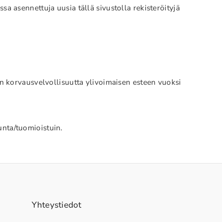
 asennettuja uusia tällä sivustolla rekisteröityjä
n korvausvelvollisuutta ylivoimaisen esteen vuoksi
unta/tuomioistuin.
Yhteystiedot