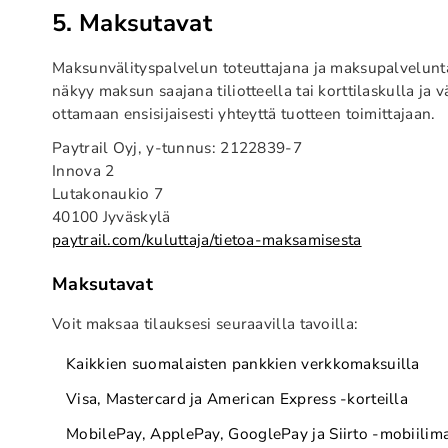
5. Maksutavat
Maksunvälityspalvelun toteuttajana ja maksupalveluntar
näkyy maksun saajana tiliotteella tai korttilaskulla j
ottamaan ensisijaisesti yhteyttä tuotteen toimittajaan.
Paytrail Oyj, y-tunnus: 2122839-7
Innova 2
Lutakonaukio 7
40100 Jyväskylä
paytrail.com/kuluttaja/tietoa-maksamisesta
Maksutavat
Voit maksaa tilauksesi seuraavilla tavoilla:
Kaikkien suomalaisten pankkien verkkomaksuilla
Visa, Mastercard ja American Express -korteilla
MobilePay, ApplePay, GooglePay ja Siirto -mobiilima