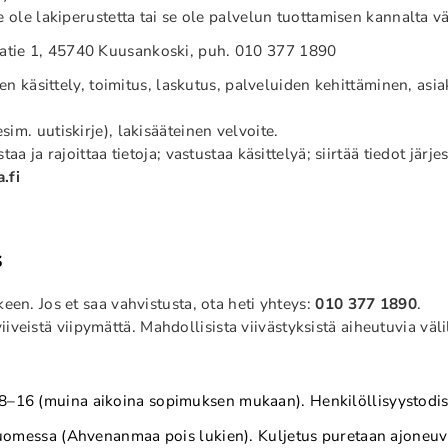
 ole lakiperustetta tai se ole palvelun tuottamisen kannalta vä
atie 1, 45740 Kuusankoski, puh.
010 377 1890
ten käsittely, toimitus, laskutus, palveluiden kehittäminen, asi
im. uutiskirje), lakisääteinen velvoite.
aa ja rajoittaa tietoja; vastustaa käsittelyä; siirtää tiedot jär
a.fi
s
een. Jos et saa vahvistusta, ota heti yhteys:
010 377 1890
.
veistä viipymättä. Mahdollisista viivästyksistä aiheutuvia välil
 8–16 (muina aikoina sopimuksen mukaan). Henkilöllisyystodis
in Suomessa (Ahvenanmaa pois lukien). Kuljetus puretaan ajoneu