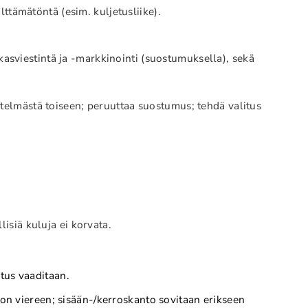
lttämätöntä (esim. kuljetusliike).
akasviestintä ja -markkinointi (suostumuksella), sekä
jestelmästä toiseen; peruuttaa suostumus; tehdä valitus
lisiä kuluja ei korvata.
tus vaaditaan.
von viereen; sisään-/kerroskanto sovitaan erikseen