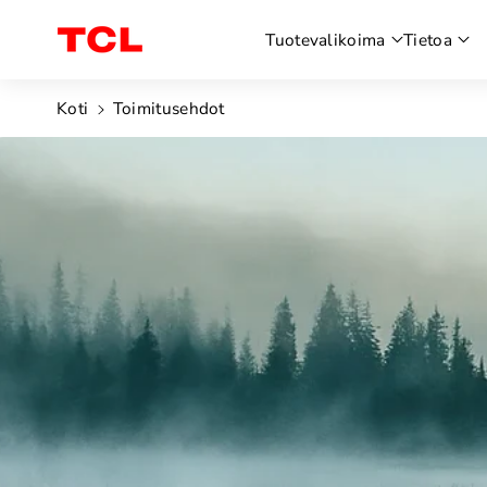
siirry
Tuotevalikoima
Tietoa
sisältöön
Koti
Toimitusehdot