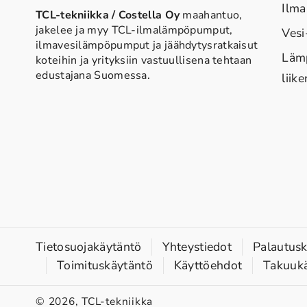
Ilm
TCL-tekniikka / Costella Oy
maahantuo,
jakelee ja myy TCL-ilmalämpöpumput,
Ves
ilmavesilämpöpumput ja jäähdytysratkaisut
Läm
koteihin ja yrityksiin vastuullisena tehtaan
edustajana Suomessa.
liik
Tietosuojakäytäntö
Yhteystiedot
Palautus
Toimituskäytäntö
Käyttöehdot
Takuuk
© 2026,
TCL-tekniikka