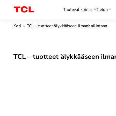
siirry
Tuotevalikoima
Tietoa
sisältöön
Koti
TCL – tuotteet älykkääseen ilmanhallintaan
K
TCL – tuotteet älykkääseen ilma
o
k
o
e
l
m