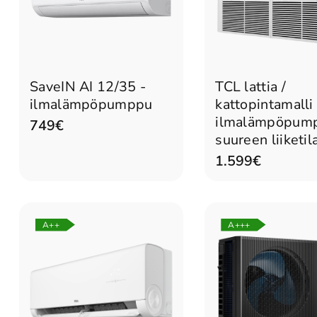
Lisää ostoskoriin
Lisää ostoskorii
SaveIN AI 12/35 -
TCL lattia /
ilmalämpöpumppu
kattopintamalli
ilmalämpöpum
749€
suureen liiketil
1.599€
A++
A+++