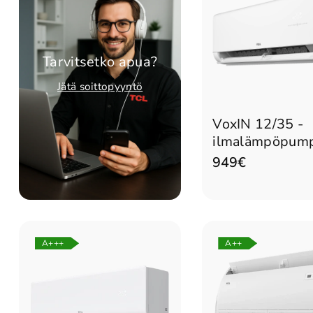
Tarvitsetko apua?
Jätä soittopyyntö
Lisää ostoskorii
VoxIN 12/35 -
ilmalämpöpum
949€
A+++
A++