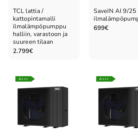
TCL lattia /
SaveIN AI 9/25 
kattopintamalli
ilmalämpöpum
ilmalämpöpumppu
699€
halliin, varastoon ja
suureen tilaan
2.799€
A+++
A+++
Tulossa pian
Tulossa pian