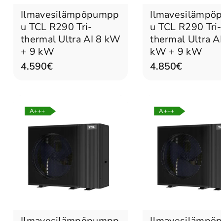
Ilmavesilämpöpumpp
Ilmavesilämp
u TCL R290 Tri-
u TCL R290 Tri
thermal Ultra AI 8 kW
thermal Ultra A
+ 9 kW
kW + 9 kW
4.590€
4.850€
A+++
A+++
Tulossa pian
Tulossa pian
Ilmavesilämpöpumpp
Ilmavesilämp