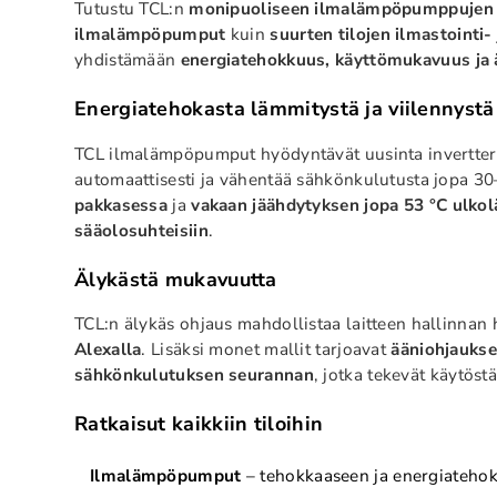
Tutustu TCL:n
monipuoliseen ilmalämpöpumppujen 
ilmalämpöpumput
kuin
suurten tilojen ilmastointi-
yhdistämään
energiatehokkuus, käyttömukavuus ja 
Energiatehokasta lämmitystä ja viilennyst
TCL ilmalämpöpumput hyödyntävät uusinta invertteri
automaattisesti ja vähentää sähkönkulutusta jopa 30
pakkasessa
ja
vakaan jäähdytyksen jopa 53 °C ulko
sääolosuhteisiin
.
Älykästä mukavuutta
TCL:n älykäs ohjaus mahdollistaa laitteen hallinnan 
Alexalla
. Lisäksi monet mallit tarjoavat
ääniohjaukse
sähkönkulutuksen seurannan
, jotka tekevät käytös
Ratkaisut kaikkiin tiloihin
Ilmalämpöpumput
– tehokkaaseen ja energiatehok