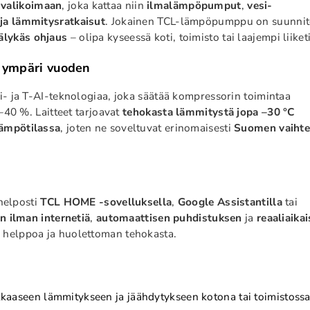
valikoimaan
, joka kattaa niin
ilmalämpöpumput
,
vesi-
 ja lämmitysratkaisut
. Jokainen TCL-lämpöpumppu on suunnit
älykäs ohjaus
– olipa kyseessä koti, toimisto tai laajempi liiketi
ä ympäri vuoden
- ja T-AI-teknologiaa, joka säätää kompressorin toimintaa
–40 %. Laitteet tarjoavat
tehokasta lämmitystä jopa –30 °C
lämpötilassa
, joten ne soveltuvat erinomaisesti
Suomen vaihte
helposti
TCL HOME -sovelluksella
,
Google Assistantilla
tai
n ilman internetiä
,
automaattisen puhdistuksen
ja
reaaliaika
tä helppoa ja huolettoman tehokasta.
kaaseen lämmitykseen ja jäähdytykseen kotona tai toimistossa