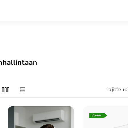
nhallintaan
Lajittelu:
A+++