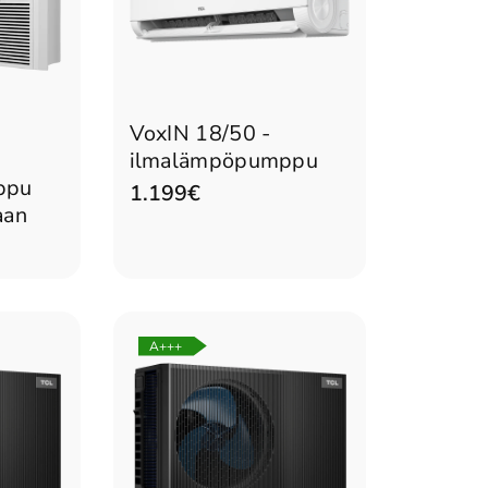
n
Lisää ostoskoriin
VoxIN 18/50 -
ilmalämpöpumppu
ppu
1.199€
aan
A+++