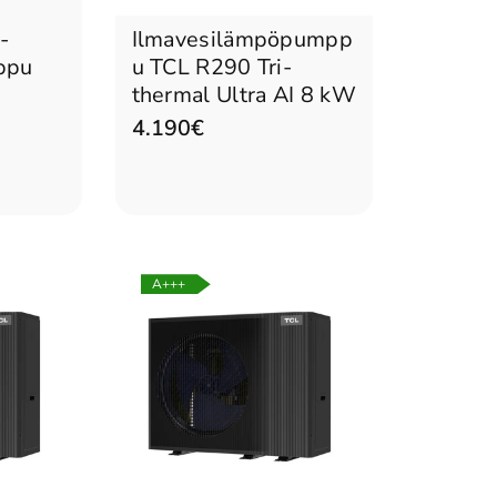
-
Ilmavesilämpöpumpp
ppu
u TCL R290 Tri-
thermal Ultra AI 8 kW
4.190€
A+++
Tulossa pian