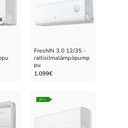
n
Lisää ostoskoriin
FreshIN 3.0 12/35 -
ppu
raitisilmalämpöpump
pu
1.099€
A++