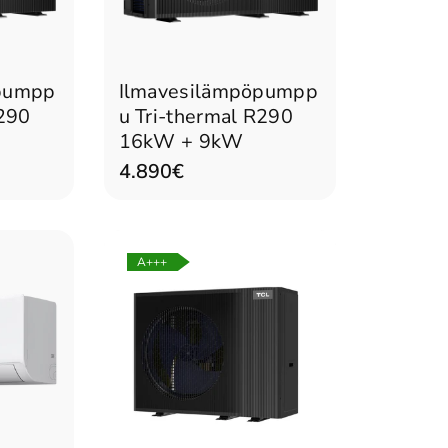
n
Lisää ostoskoriin
öpumpp
Ilmavesilämpöpumpp
R290
u Tri-thermal R290
16kW + 9kW
4.890€
A+++
n
Tulossa pian