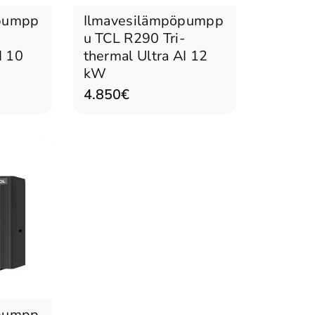
öpumpp
Ilmavesilämpöpumpp
-
u TCL R290 Tri-
I 10
thermal Ultra AI 12
kW
4.850€
öpumpp