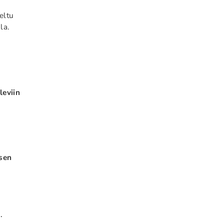
eltu
la.
leviin
isen
.