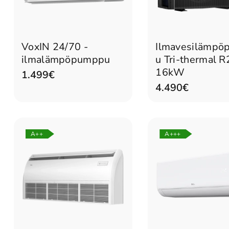
Lisää ostoskoriin
Lisää ostoskorii
VoxIN 24/70 -
Ilmavesilämp
ilmalämpöpumppu
u Tri-thermal 
16kW
1.499€
4.490€
A++
A+++
Lisää ostoskoriin
Lisää ostoskorii