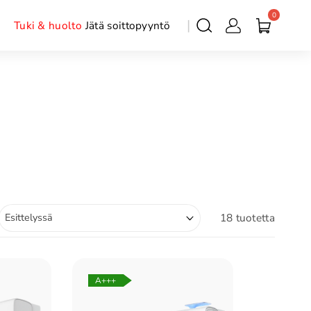
0
Tuki & huolto
Jätä soittopyyntö
18 tuotetta
A+++