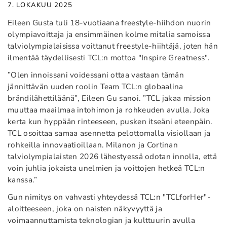
7. LOKAKUU 2025
Eileen Gusta tuli 18-vuotiaana freestyle-hiihdon nuorin
olympiavoittaja ja ensimmäinen kolme mitalia samoissa
talviolympialaisissa voittanut freestyle-hiihtäjä, joten hän
ilmentää täydellisesti TCL:n mottoa "Inspire Greatness".
”Olen innoissani voidessani ottaa vastaan tämän
jännittävän uuden roolin Team TCL:n globaalina
brändilähettiläänä”, Eileen Gu sanoi. ”TCL jakaa mission
muuttaa maailmaa intohimon ja rohkeuden avulla. Joka
kerta kun hyppään rinteeseen, pusken itseäni eteenpäin.
TCL osoittaa samaa asennetta pelottomalla visiollaan ja
rohkeilla innovaatioillaan. Milanon ja Cortinan
talviolympialaisten 2026 lähestyessä odotan innolla, että
voin juhlia jokaista unelmien ja voittojen hetkeä TCL:n
kanssa.”
Gun nimitys on vahvasti yhteydessä TCL:n "TCLforHer"-
aloitteeseen, joka on naisten näkyvyyttä ja
voimaannuttamista teknologian ja kulttuurin avulla